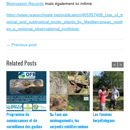
Bioinvasion Records
mais également ici même
https://www.researchgate.net/publication/405957408_Use_of_tr
opical_and_subtropical_exotic_plants_by_Mediterranean_reptil
es_a_regional_observational_synthesis
← Previous post
Related Posts
<
>
Programme de
🐍 Face aux
Les femmes
connaissances et de
aménagements, les
herpétologues
surveillance des geckos
serpents méditerranéens