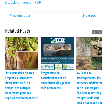
L’article en version PDF
← Previous post
Next post →
Related Posts
<
>
Et si certaines plantes
Programme de
🐍 Face aux
tropicales introduites
connaissances et de
aménagements, les
devenaient, au fil du
surveillance des geckos
serpents méditerranéen
temps, des refuges
méditerranéens
ne se laissent pas
importants pour nos
facilement attirer par l
reptiles méditerranéens ?
refuges artificiels… du
moins pas tout de suite 