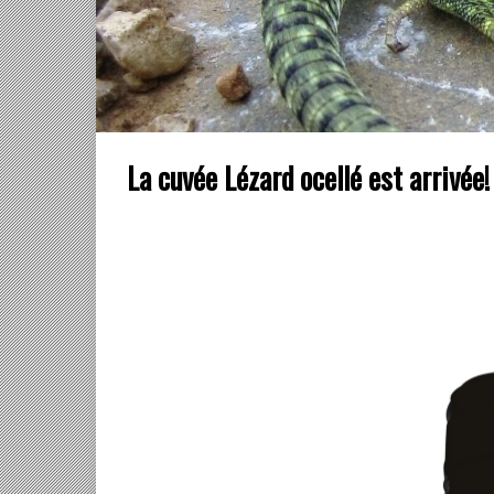
La cuvée Lézard ocellé est arrivée!