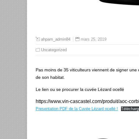
mars 25, 2019
ahpam_admin84
Uncategorized
Pas moins de 35 viticulteurs viennent de signer une
de son habitat.
Le lien ou se procurer la cuvée Lézard ocellé
https://www.vin-cascastel.com/produit/aoc-corb
Presentation PDF de la Cuvée Lézard ocellé !
Télécharg