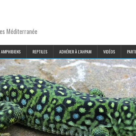
pes Méditerranée
AMPHIBIENS
REPTILES
ADHÉRER À L’AHPAM
VIDÉOS
PART