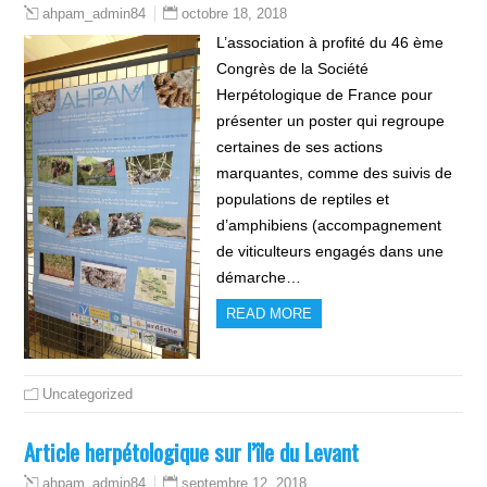
octobre 18, 2018
ahpam_admin84
L’association à profité du 46 ème
Congrès de la Société
Herpétologique de France pour
présenter un poster qui regroupe
certaines de ses actions
marquantes, comme des suivis de
populations de reptiles et
d’amphibiens (accompagnement
de viticulteurs engagés dans une
démarche…
READ MORE
Uncategorized
Article herpétologique sur l’île du Levant
septembre 12, 2018
ahpam_admin84