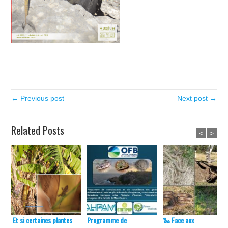
← Previous post
Next post →
Related Posts
<
>
Et si certaines plantes
Programme de
🐍 Face aux