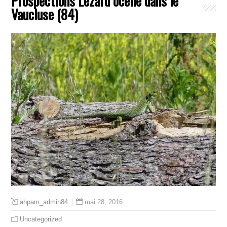
Prospections Lézard ocellé dans le
Vaucluse (84)
mai 28, 2016
ahpam_admin84
Uncategorized