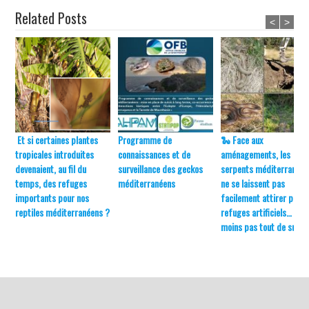
Related Posts
<
>
Et si certaines plantes
Programme de
🐍 Face aux
tropicales introduites
connaissances et de
aménagements, les
devenaient, au fil du
surveillance des geckos
serpents méditerranéen
temps, des refuges
méditerranéens
ne se laissent pas
importants pour nos
facilement attirer par l
reptiles méditerranéens ?
refuges artificiels… du
moins pas tout de suite 